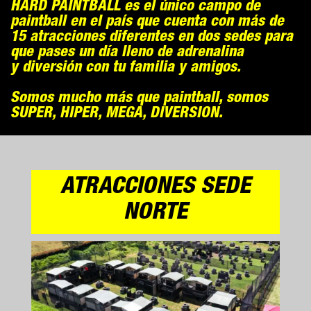
HARD PAINTBALL es el único campo de
paintball en el país que cuenta con más de
15 atracciones diferentes en dos sedes para
que pases un día lleno de adrenalina
y diversión con tu familia y amigos.
Somos mucho más que paintball, somos
SUPER, HIPER, MEGA, DIVERSION.
ATRACCIONES SEDE
NORTE